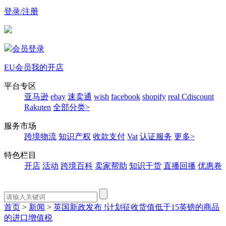
登录/注册
会员登录
EU会员
我的开店
平台专区
亚马逊
ebay
速卖通
wish
facebook
shopify
real
Cdiscount
Rakuten
全部分类>
服务市场
跨境物流
知识产权
收款支付
Vat
认证服务
更多>
特色栏目
开店
活动
跨境百科
卖家帮助
知识干货
直播回播
优惠卷
首页
>
新闻
>
英国新政发布 !计划征收货值低于15英镑的商品
的进口增值税