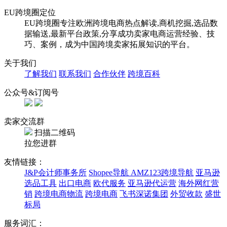
EU跨境圈定位
EU跨境圈专注欧洲跨境电商热点解读,商机挖掘,选品数
据输送,最新平台政策,分享成功卖家电商运营经验、技
巧、案例，成为中国跨境卖家拓展知识的平台。
关于我们
了解我们
联系我们
合作伙伴
跨境百科
公众号&订阅号
卖家交流群
扫描二维码
拉您进群
友情链接：
J&P会计师事务所
Shopee导航
AMZ123跨境导航
亚马逊
选品工具
出口电商
欧代服务
亚马逊代运营
海外网红营
销
跨境电商物流
跨境电商
飞书深诺集团
外贸收款
盛世
标局
服务词汇：