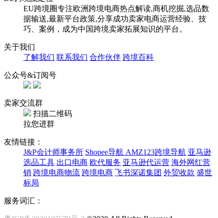
EU跨境圈专注欧洲跨境电商热点解读,商机挖掘,选品数
据输送,最新平台政策,分享成功卖家电商运营经验、技
巧、案例，成为中国跨境卖家拓展知识的平台。
关于我们
了解我们
联系我们
合作伙伴
跨境百科
公众号&订阅号
卖家交流群
扫描二维码
拉您进群
友情链接：
J&P会计师事务所
Shopee导航
AMZ123跨境导航
亚马逊
选品工具
出口电商
欧代服务
亚马逊代运营
海外网红营
销
跨境电商物流
跨境电商
飞书深诺集团
外贸收款
盛世
标局
服务词汇：