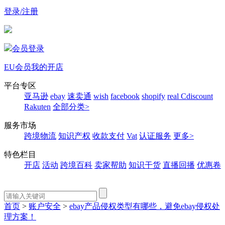
登录/注册
会员登录
EU会员
我的开店
平台专区
亚马逊
ebay
速卖通
wish
facebook
shopify
real
Cdiscount
Rakuten
全部分类>
服务市场
跨境物流
知识产权
收款支付
Vat
认证服务
更多>
特色栏目
开店
活动
跨境百科
卖家帮助
知识干货
直播回播
优惠卷
首页
>
账户安全
>
ebay产品侵权类型有哪些，避免ebay侵权处
理方案！