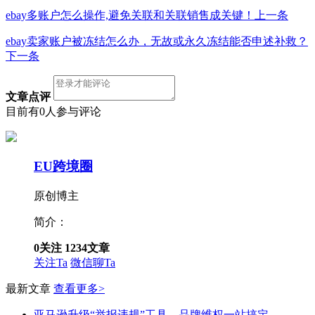
ebay多账户怎么操作,避免关联和关联销售成关键！
上一条
ebay卖家账户被冻结怎么办，无故或永久冻结能否申述补救？
下一条
文章点评
目前有0人参与评论
EU跨境圈
原创博主
简介：
0
关注
1234
文章
关注Ta
微信聊Ta
最新文章
查看更多>
亚马逊升级“举报违规”工具，品牌维权一站搞定