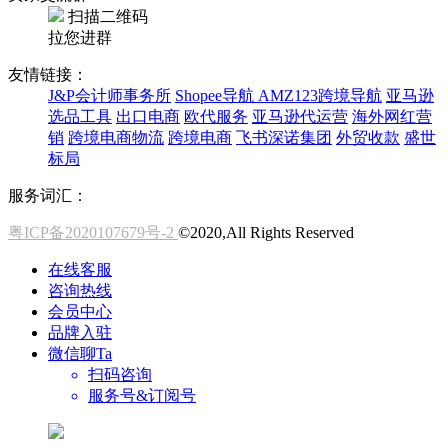
扫描二维码
拉您进群
友情链接：
J&P会计师事务所
Shopee导航
AMZ123跨境导航
亚马逊
选品工具
出口电商
欧代服务
亚马逊代运营
海外网红营
销
跨境电商物流
跨境电商
飞书深诺集团
外贸收款
盛世
标局
服务词汇：
粤ICP备2020107679号-2
©2020,All Rights Reserved
在线客服
咨询热线
会员中心
品牌入驻
微信聊Ta
扫码咨询
服务号&订阅号