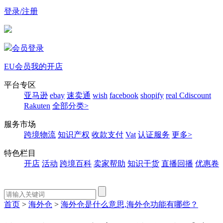
登录/注册
会员登录
EU会员
我的开店
平台专区
亚马逊
ebay
速卖通
wish
facebook
shopify
real
Cdiscount
Rakuten
全部分类>
服务市场
跨境物流
知识产权
收款支付
Vat
认证服务
更多>
特色栏目
开店
活动
跨境百科
卖家帮助
知识干货
直播回播
优惠卷
首页
>
海外仓
>
海外仓是什么意思,海外仓功能有哪些？