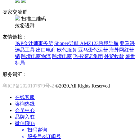
卖家交流群
扫描二维码
拉您进群
友情链接：
J&P会计师事务所
Shopee导航
AMZ123跨境导航
亚马逊
选品工具
出口电商
欧代服务
亚马逊代运营
海外网红营
销
跨境电商物流
跨境电商
飞书深诺集团
外贸收款
盛世
标局
服务词汇：
粤ICP备2020107679号-2
©2020,All Rights Reserved
在线客服
咨询热线
会员中心
品牌入驻
微信聊Ta
扫码咨询
服务号&订阅号