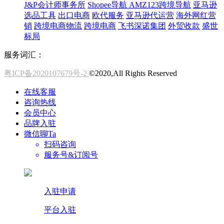
J&P会计师事务所
Shopee导航
AMZ123跨境导航
亚马逊
选品工具
出口电商
欧代服务
亚马逊代运营
海外网红营
销
跨境电商物流
跨境电商
飞书深诺集团
外贸收款
盛世
标局
服务词汇：
粤ICP备2020107679号-2
©2020,All Rights Reserved
在线客服
咨询热线
会员中心
品牌入驻
微信聊Ta
扫码咨询
服务号&订阅号
入驻申请
平台入驻