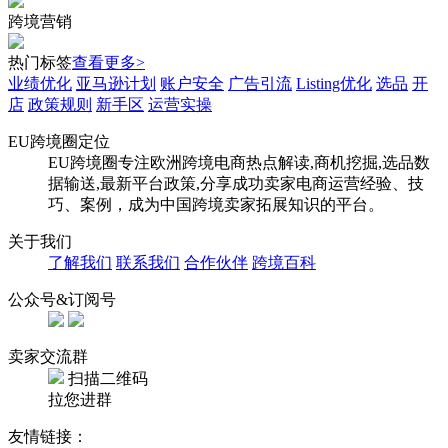
跨境营销
热门标签
查看更多>
业绩优化
亚马逊计划
账户安全
广告引流
Listing优化
选品
开
店
政策规则
新手区
运营实操
EU跨境圈定位
EU跨境圈专注欧洲跨境电商热点解读,商机挖掘,选品数
据输送,最新平台政策,分享成功卖家电商运营经验、技
巧、案例，成为中国跨境卖家拓展知识的平台。
关于我们
了解我们
联系我们
合作伙伴
跨境百科
公众号&订阅号
卖家交流群
扫描二维码
拉您进群
友情链接：